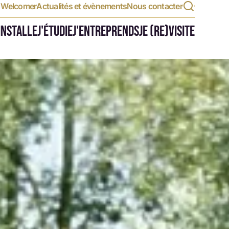
t Welcomer
Actualités et évènements
Nous contacter
'INSTALLE
J'ÉTUDIE
J'ENTREPRENDS
JE (RE)VISITE