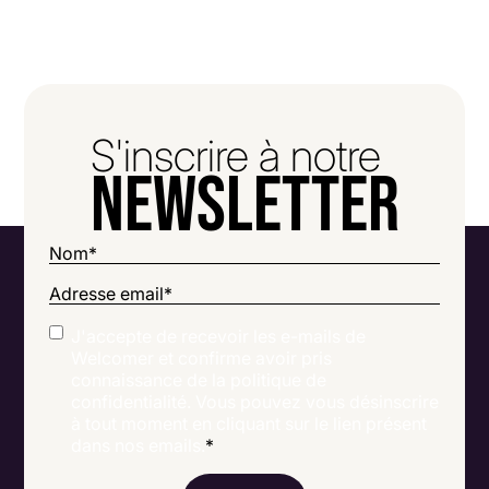
S'inscrire à notre
newsletter
Nom
*
Adresse email
*
J'accepte de recevoir les e-mails de
Welcomer et confirme avoir pris
connaissance de la politique de
confidentialité. Vous pouvez vous désinscrire
à tout moment en cliquant sur le lien présent
dans nos emails.
*
RGPD
CAPTCHA