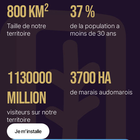
800
KM²
37
%
Taille de notre
de la population a
territoire
moins de 30 ans
1130000
3700
HA
MILLION
de marais audomarois
visiteurs sur notre
territoire
Je m'installe