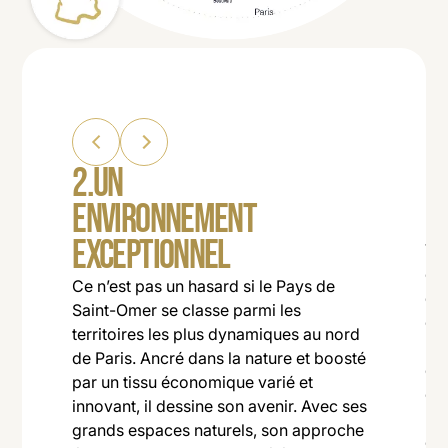
2.UN
3
ENVIRONNEMENT
U
EXCEPTIONNEL
Viv
c’e
ar
Ce n’est pas un hasard si le Pays de
de 
Saint-Omer se classe parmi les
ce
si
territoires les plus dynamiques au nord
re
de Paris. Ancré dans la nature et boosté
en
par un tissu économique varié et
où
e
innovant, il dessine son avenir. Avec ses
nat
tier
grands espaces naturels, son approche
off