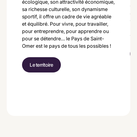
A26
écologique, son attractivité économique,
et
nt-
sa richesse culturelle, son dynamisme
ave
sportif, il offre un cadre de vie agréable
ent
et équilibré. Pour vivre, pour travailler,
Sai
pour entreprendre, pour apprendre ou
co
est,
pour se détendre… le Pays de Saint-
Omer est le pays de tous les possibles !
Le territoire