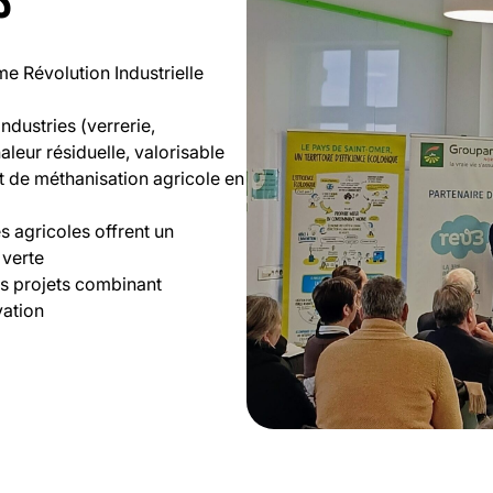
S
ème Révolution Industrielle
industries (verrerie,
leur résiduelle, valorisable
et de méthanisation agricole en
es agricoles offrent un
 verte
es projets combinant
vation