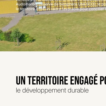
Audomarois (réserve de biosphère UNESCO), le por
le territoire offre un cadre favorable pour concilier
UN TERRITOIRE ENGAGÉ 
le développement durable