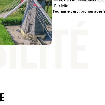
Cadre de vie
: environnement 
d’activité
Tourisme vert
: promenades e
ILITÉ
E