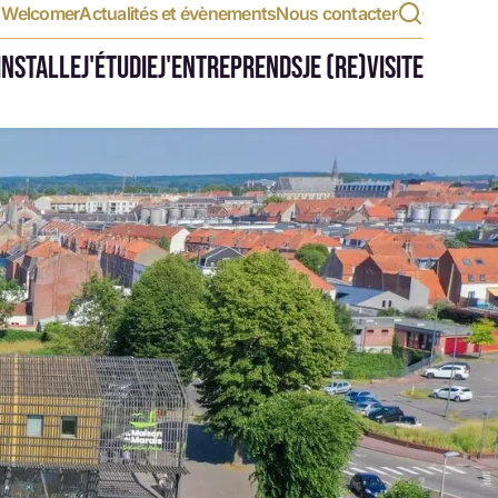
t Welcomer
Actualités et évènements
Nous contacter
'INSTALLE
J'ÉTUDIE
J'ENTREPRENDS
JE (RE)VISITE