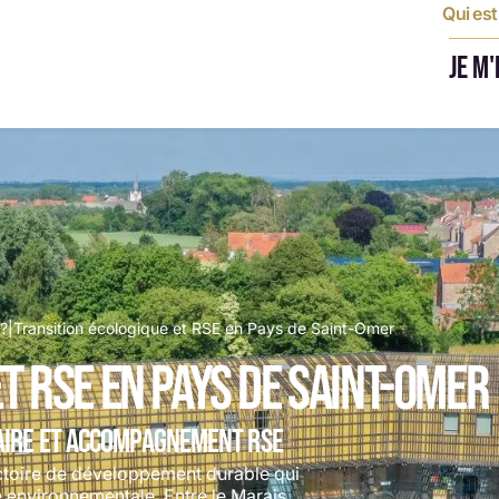
Qui es
JE M
 ?
|
Transition écologique et RSE en Pays de Saint-Omer
t RSE en Pays de Saint-Omer
AIRE ET ACCOMPAGNEMENT RSE
ctoire de développement durable qui
 environnementale. Entre le Marais