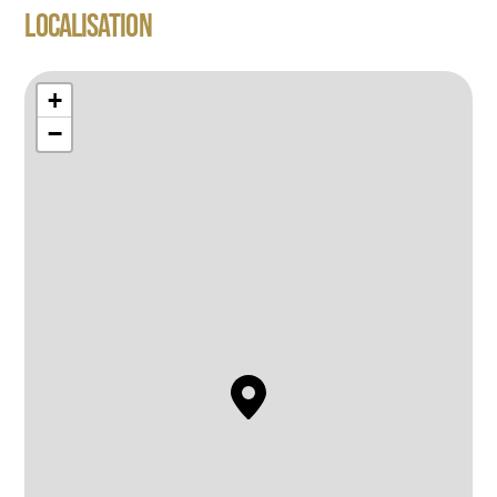
LOCALISATION
+
−