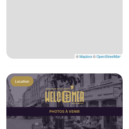
©
Mapbox
©
OpenStreetMap
Location