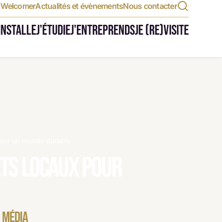
t Welcomer
Actualités et évènements
Nous contacter
'INSTALLE
J'ÉTUDIE
J'ENTREPRENDS
JE (RE)VISITE
pour un monde durable
ets locaux pour
O MÉDIA