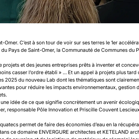
Omer. C’est à son tour de voir sur ses terres le 1er accélér
 du Pays de Saint-Omer, la Communauté de Communes du Pa
 projets et des jeunes entreprises prêts à inventer et concev
oins casser l’ordre établi » … Et un appel à projets plus tard
 2025 du nouveau Lab dont les thématiques sont clairement 
antes pour réduire les impacts environnementaux, gestion de
ets.
ne idée de ce que signifie concrètement un avenir écologiq
er, responsable Pôle Innovation et Priscille Couvent Lescieux
uatecs permet de faire des économies d’eau en la récupérant 
s dans ce domaine ENVERGURE architectes et KETELAND archit