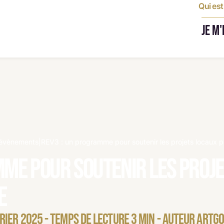
Qui es
JE M
t évènements
|
REV3 : un programme pour soutenir les projets locaux 
mme pour soutenir les proj
e
RIER 2025 - TEMPS DE LECTURE 3 MIN - AUTEUR ARTG