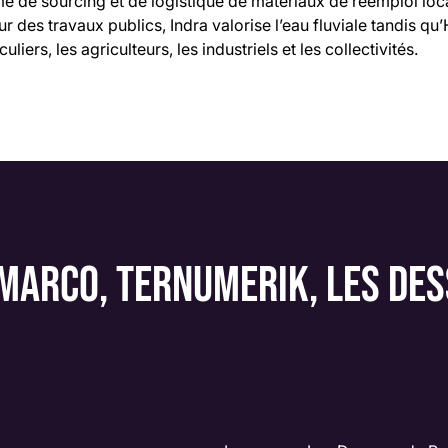
me de sourcing et de logistique de matériaux de réemploi loc
r des travaux publics, Indra valorise l’eau fluviale tandis qu’
liers, les agriculteurs, les industriels et les collectivités.
 MARCO, TERNUMERIK, LES DES