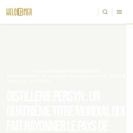
Accueil
|
Actualités et évènements
|
Distillerie Persyn : un quatrième titre mondial qui fait rayonner
le Pays de Saint-Omer
Distillerie Persyn : un
quatrième titre mondial qui
fait rayonner le Pays de