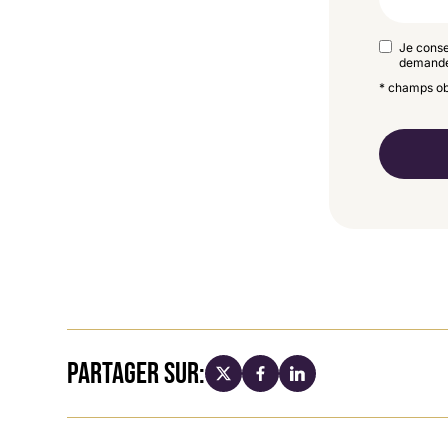
RGPD
Je conse
demande.
*
* champs ob
CAPTCH
PARTAGER SUR: