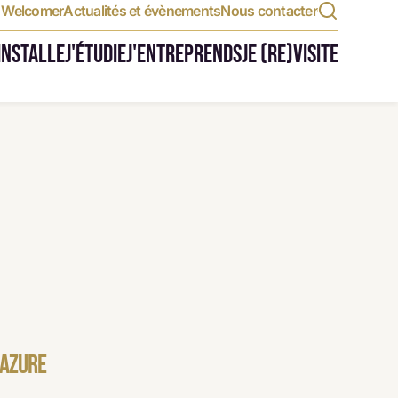
t Welcomer
Actualités et évènements
Nous contacter
'INSTALLE
J'ÉTUDIE
J'ENTREPRENDS
JE (RE)VISITE
MAZURE