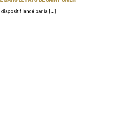
dispositif lancé par la […]
05 AOÛT 2
LA FACT
À partir 
Lire plus