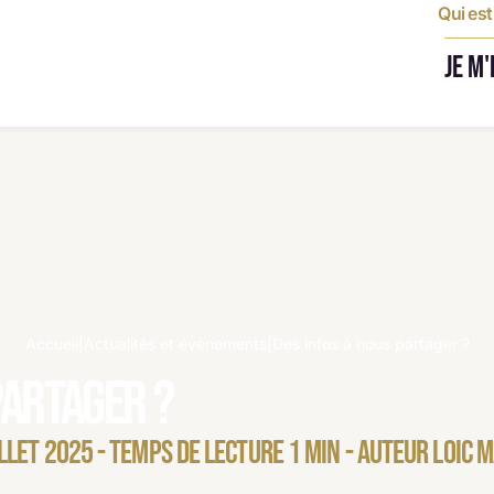
Qui es
JE M
Accueil
|
Actualités et évènements
|
Des infos à nous partager ?
partager ?
ILLET 2025 - TEMPS DE LECTURE 1 MIN - AUTEUR LOIC 